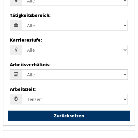
Tätigkeitsbereich
:
Karrierestufe
:
Arbeitsverhältnis
:
Arbeitszeit
:
Zurücksetzen