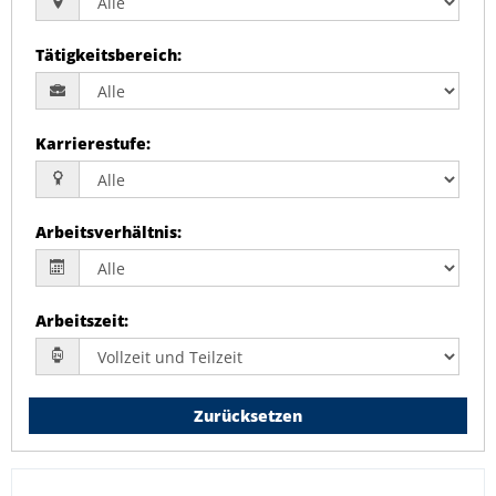
Tätigkeitsbereich
:
Karrierestufe
:
Arbeitsverhältnis
:
Arbeitszeit
:
Zurücksetzen