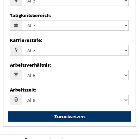
Tätigkeitsbereich
:
Karrierestufe
:
Arbeitsverhältnis
:
Arbeitszeit
:
Zurücksetzen