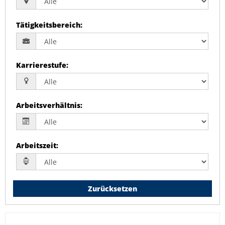
Tätigkeitsbereich
:
Karrierestufe
:
Arbeitsverhältnis
:
Arbeitszeit
:
Zurücksetzen