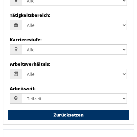
Tätigkeitsbereich
:
Karrierestufe
:
Arbeitsverhältnis
:
Arbeitszeit
:
Zurücksetzen