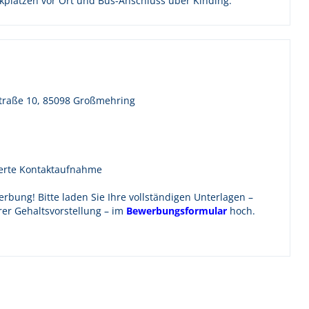
arkplätzen vor Ort und Bus-Anschluss über Kinding.
traße 10, 85098 Großmehring
ierte Kontaktaufnahme
rbung! Bitte laden Sie Ihre vollständigen Unterlagen –
rer Gehaltsvorstellung – im
Bewerbungsformular
hoch.