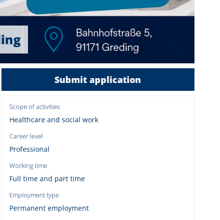
ding
Submit application
Scope of activities
Healthcare and social work
Career level
Professional
Working time
Full time and part time
Employment type
Permanent employment