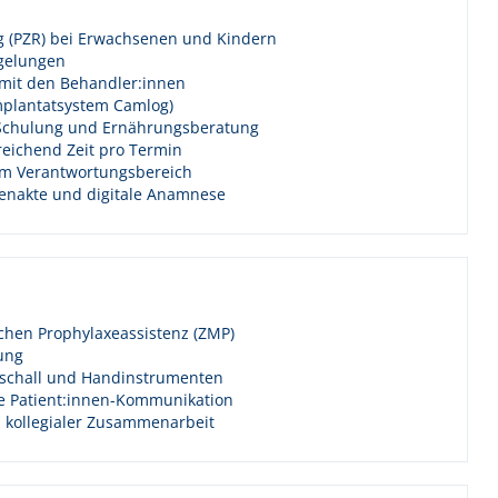
ng (PZR) bei Erwachsenen und Kindern
egelungen
 mit den Behandler:innen
Implantatsystem Camlog)
-Schulung und Ernährungsberatung
reichend Zeit pro Termin
em Verantwortungsbereich
tenakte und digitale Anamnese
chen Prophylaxeassistenz (ZMP)
ung
raschall und Handinstrumenten
he Patient:innen-Kommunikation
 kollegialer Zusammenarbeit