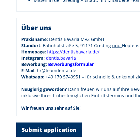
Mitten in der Greding Altstadt, mit Mitarbeiter-P
Über uns
Praxisname:
Dentis Bavaria MVZ GmbH
Standort:
Bahnhofstraße 5, 91171 Greding
und
Hopfens
Homepage:
https://dentisbavaria.de/
Instagram:
d
entis.bavaria
Bewerbung:
Bewerbungsformular
E-Mail:
hr@teamdental.de
Whatsapp:
+49 170 5749951 – für schnelle & unkompliz
Neugierig geworden?
Dann freuen wir uns auf Ihre Bewe
inklusive Ihres frühestmöglichen Eintrittstermins und Ih
Wir freuen uns sehr auf Sie!
Submit application