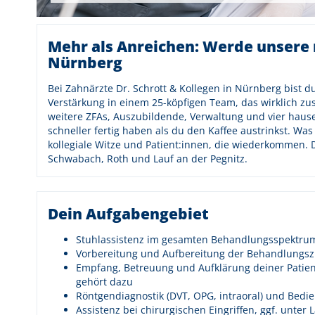
Mehr als Anreichen: Werde unsere 
Nürnberg
Bei Zahnärzte Dr. Schrott & Kollegen in Nürnberg bist du
Verstärkung in einem 25-köpfigen Team, das wirklich z
weitere ZFAs, Auszubildende, Verwaltung und vier haus
schneller fertig haben als du den Kaffee austrinkst. Was 
kollegiale Witze und Patient:innen, die wiederkommen. D
Schwabach, Roth und Lauf an der Pegnitz.
Dein Aufgabengebiet
Stuhlassistenz im gesamten Behandlungsspektrum 
Vorbereitung und Aufbereitung der Behandlungs
Empfang, Betreuung und Aufklärung deiner Patien
gehört dazu
Röntgendiagnostik (DVT, OPG, intraoral) und Bedi
Assistenz bei chirurgischen Eingriffen, ggf. unter