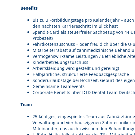
Benefits
Bis zu 3 Fortbildungstage pro Kalenderjahr – auc
den nächsten Karriereschritt im Blick hast
Spendit-Card als steuerfreier Sachbezug von 44 
Probezeit)
Fahrtkostenzuschuss – oder freu dich über die U-B
Mitarbeiterrabatt auf zahnmedizinische Behandlu
Vermögenswirksame Leistungen / Betriebliche Alt
Kinderbetreuungszuschuss
Arbeitskleidung wird gestellt und gereinigt
Halbjährliche, strukturierte Feedbackgespräche
Sonderurlaubstage bei Hochzeit, Geburt des eige
Gemeinsame Teamevents
Corporate Benefits über DTD Dental Team Deutsc
Team
25-köpfiges, eingespieltes Team aus Zahnärzt:inn
Verwaltung und vier hauseigenen Zahntechniker:i
Miteinander, das auch zwischen den Behandlungen
U-Bahn-Haltestelle direkt vor der Tür, Mitarbeiter