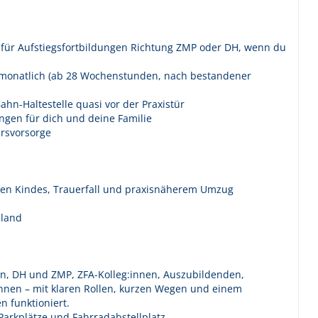
h für Aufstiegsfortbildungen Richtung ZMP oder DH, wenn du
€ monatlich (ab 28 Wochenstunden, nach bestandener
ahn-Haltestelle quasi vor der Praxistür
ngen für dich und deine Familie
ersvorsorge
nen Kindes, Trauerfall und praxisnäherem Umzug
hland
en, DH und ZMP, ZFA-Kolleg:innen, Auszubildenden,
nnen – mit klaren Rollen, kurzen Wegen und einem
 funktioniert.
-Parkplätze und Fahrradabstellplatz.