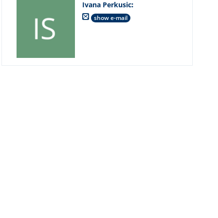
Ivana Perkusic
:
show e-mail