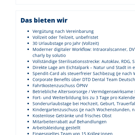
Das bieten wir
Vergütung nach Vereinbarung
Vollzeit oder Teilzeit, unbefristet
30 Urlaubstage pro Jahr (Vollzeit)
Moderner digitaler Workflow: Intraoralscanner, DV
charly by solutio
Vollständige Sterilisationsstrecke: Autoklav, RDG, 
Direkte Lage am Eichtalpark – Natur und Stadt in 
Spendit-Card als steuerfreier Sachbezug (je nac
Corporate Benefits über DTD Dental Team Deutsc
Fahrtkostenzuschuss ÖPNV
Betriebliche Altersvorsorge / Vermögenswirksame 
Fort- und Weiterbildung bis zu 3 Tage pro Kalende
Sonderurlaubstage bei Hochzeit, Geburt, Trauerf
Kindergartenzuschuss (je nach Wochenstunden, n
Kostenlose Getränke und frisches Obst
Mitarbeiterrabatt auf Behandlungen
Arbeitskleidung gestellt
Eingespieltes Team von 15 Kolleg:innen