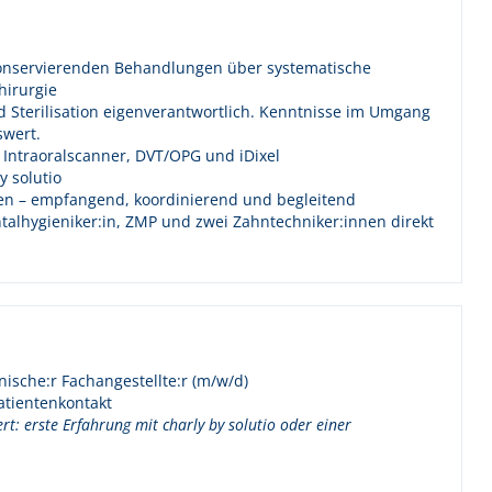
 konservierenden Behandlungen über systematische
hirurgie
Sterilisation eigenverantwortlich. Kenntnisse im Umgang
swert.
Intraoralscanner, DVT/OPG und iDixel
y solutio
nen – empfangend, koordinierend und begleitend
ntalhygieniker:in, ZMP und zwei Zahntechniker:innen direkt
sche:r Fachangestellte:r (m/w/d)
atientenkontakt
t: erste Erfahrung mit charly by solutio oder einer